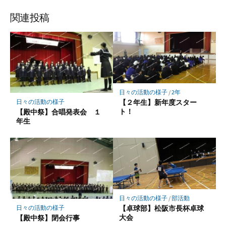
ブ
読
ェ
ェ
ェ
存
ッ
ア
ア
ア
関連投稿
ク
マ
ー
ク
に
保
日々の活動の様子
/
2年
存
【２年生】新年度スター
日々の活動の様子
ト！
【殿中祭】合唱発表会 １
年生
日々の活動の様子
/
部活動
【卓球部】松阪市長杯卓球
日々の活動の様子
大会
【殿中祭】閉会行事