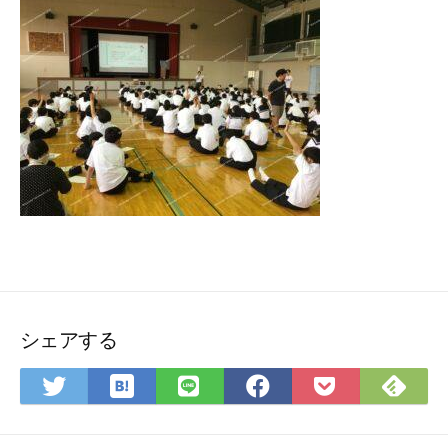
シェアする
は
Fee
Twitter
LINE
Facebook
Pocket
て
で
で
で
で
に
な
購
シ
シ
シ
保