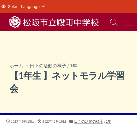
コ
ン
検
メ
索
ニ
テ
切
ュ
ン
り
ー
ツ
替
え
へ
ス
ホーム
>
日々の活動の様子
/
1年
キ
【1年生 】ネットモラル学習
ッ
プ
会
公
最
カ
2023年6月15日
2023年6月16日
日々の活動の様子
/
1年
開
終
テ
日
更
ゴ