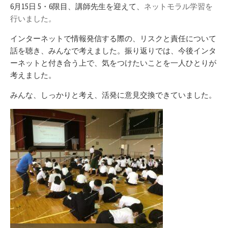
新
リ
6月15日 5・6限目、講師先生を迎えて、
ネットモラル学習を
日
ー
行いました
。
インターネットで情報発信する際の、リスクと責任について
話を聴き、みんなで考えました。振り返りでは、今後インタ
ーネットと付き合う上で、気をつけたいことを一人ひとりが
考えました。
みんな、しっかりと考え、活発に意見交換できていました。