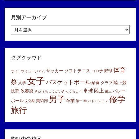
月別アーカイブ
月
別
ア
ー
カ
イ
タグクラウド
ブ
体育
サッカー
ソフトテニス
コロナ
野球
サイトウミュージアム
女子
祭
バスケットボール
陸上競
入学
給食
クラブ
卓球
陸上
技部
吹奏楽
バレー
きゅうちょうかいきゅうちょう
第三
男子
修学
ボール
卒業
美術部
文化祭
第一
幸
バドミントン
旅行
殿町中学校区