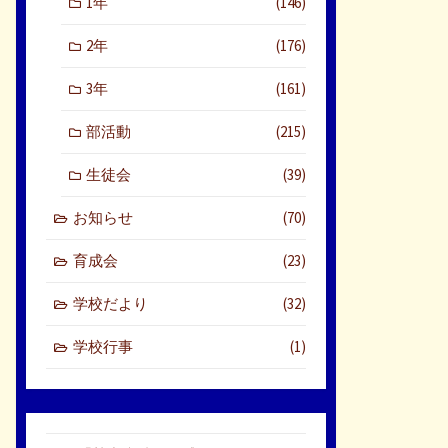
1年
(146)
2年
(176)
3年
(161)
部活動
(215)
生徒会
(39)
お知らせ
(70)
育成会
(23)
学校だより
(32)
学校行事
(1)