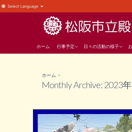
コ
ン
テ
ン
年間の行事予定
1年
ツ
ホーム
行事予定
日々の活動の様子
へ
直近の行事予定
2年
ス
3年
キ
ホーム
>
ッ
部活動
Monthly Archive:
2023
プ
生徒会