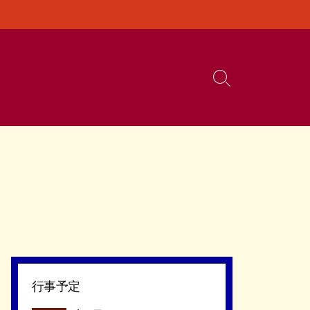
検
索
切
り
替
え
行事予定