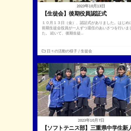
2023年10月13日
【生徒会】後期役員認証式
１０月１３日（金）、認証式がありました。はじめ
前期生徒会役員が一人ずつ退任のあいさつを行いま
た。 続いて、後期生徒...
カ
日々の活動の様子
/
生徒会
テ
ゴ
リ
ー
2023年10月7日
【ソフトテニス部】三重県中学生新