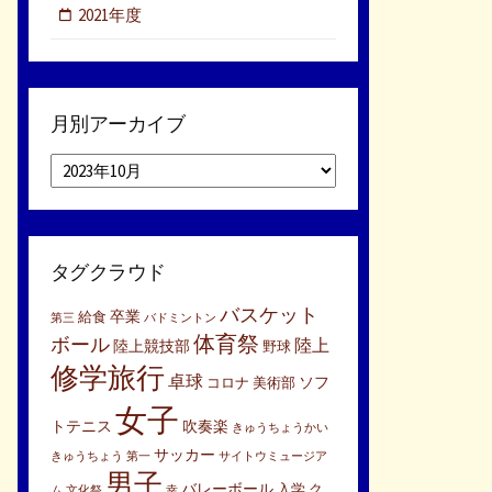
2021年度
月別アーカイブ
月
別
ア
ー
カ
タグクラウド
イ
ブ
バスケット
卒業
給食
第三
バドミントン
体育祭
ボール
陸上
陸上競技部
野球
修学旅行
卓球
ソフ
コロナ
美術部
女子
トテニス
吹奏楽
きゅうちょうかい
サッカー
きゅうちょう
第一
サイトウミュージア
男子
バレーボール
入学
ク
ム
文化祭
幸