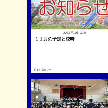
2023年10月20日
１１月の予定と校時
カ
お知らせ
テ
ゴ
リ
ー