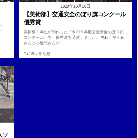
2023年10月10日
【美術部】交通安全のぼり旗コンクール
優秀賞
に、
し
美術部１年生が制作した『令和５年度交通安全のぼり旗
コンクール』で、優秀賞を受賞しました。 先日、平山侑
さんと小池想さんが...
カ
1年
/
部活動
テ
ゴ
リ
ー
人ソ