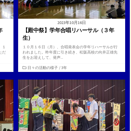
2023年10月16日
年
【殿中祭】学年合唱リハーサル（３年
生）
、１
１０月１６日（月）、合唱発表会の学年リハーサルが行
ただ
われました。昨年度に引き続き、松阪高校の向井正雄先
生をお迎えして、発声...
カ
日々の活動の様子
/
3年
テ
ゴ
リ
ー