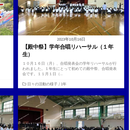
2023年10月16日
【殿中祭】学年合唱リハーサル（１年
生）
１０月１６日（月）、合唱発表会の学年リハーサルが行
われました。１年生にとって初めての殿中祭、合唱発表
会です。１１月１日（...
カ
日々の活動の様子
/
1年
テ
ゴ
リ
ー