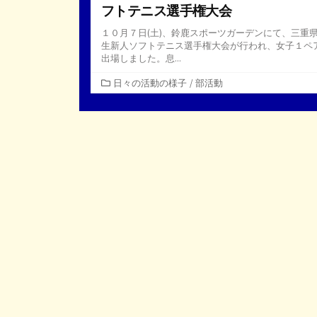
フトテニス選手権大会
１０月７日(土)、鈴鹿スポーツガーデンにて、三重
生新人ソフトテニス選手権大会が行われ、女子１ペ
出場しました。息...
カ
日々の活動の様子
/
部活動
テ
ゴ
リ
ー