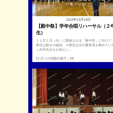
2023年10月16日
【殿中祭】学年合唱リハーサル（２
生）
１１月１日（水）に開催される「殿中祭」に向けて
限目は動きの確認、４限目は当日審査員を務めてい
く向井先生をお迎えし...
カ
日々の活動の様子
/
2年
テ
ゴ
リ
ー