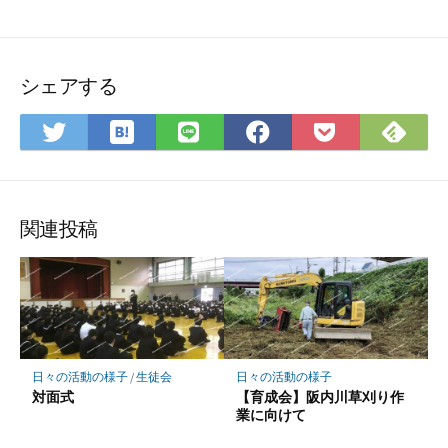
シェアする
は
Fee
Twitter
LINE
Facebook
Pocket
て
で
で
で
で
に
な
購
シ
シ
シ
保
ブ
読
ェ
ェ
ェ
存
ッ
ア
ア
ア
関連投稿
ク
マ
ー
ク
に
保
日々の活動の様子
/
生徒会
日々の活動の様子
存
対面式
【育成会】阪内川草刈り作
業に向けて