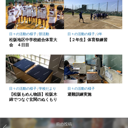
日々の活動の様子
/
部活動
日々の活動の様子
/
2年
松阪地区中学校総合体育大
【２年生】体育祭練習
会 ４日目
日々の活動の様子
/
学校だより
日々の活動の様子
【松阪もめん物語】松阪木
避難訓練実施
綿でつなぐ玄関のぬくもり
前の投稿