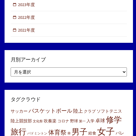
2023年度
2022年度
2021年度
月別アーカイブ
月
別
ア
ー
カ
イ
タグクラウド
ブ
バスケットボール
陸上
サッカー
ソフトテニス
クラブ
修学
卓球
陸上競技部
吹奏楽
コロナ
野球
入学
文化祭
第一
女子
旅行
男子
体育祭
バレ
給食
バドミントン
幸