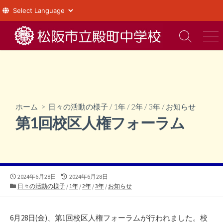
コ
ン
検
メ
索
ニ
テ
切
ュ
ン
り
ー
ツ
替
え
へ
ス
ホーム
>
日々の活動の様子
/
1年
/
2年
/
3年
/
お知らせ
キ
第1回校区人権フォーラム
ッ
プ
公
最
2024年6月28日
2024年6月28日
開
カ
終
日々の活動の様子
/
1年
/
2年
/
3年
/
お知らせ
日
テ
更
ゴ
新
リ
日
6
月
28
日(金)、第
1
回校区人権フォーラムが行われました。校