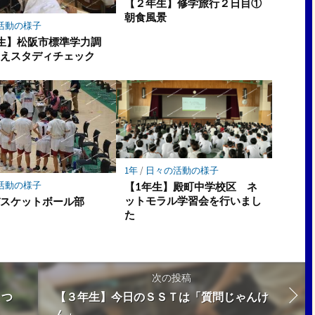
【２年生】修学旅行２日目①
朝食風景
活動の様子
生】松阪市標準学力調
みえスタディチェック
1年
/
日々の活動の様子
活動の様子
【1年生】殿町中学校区 ネ
ットモラル学習会を行いまし
バスケットボール部
た
次の投稿
まつ
【３年生】今日のＳＳＴは「質問じゃんけ
ん」