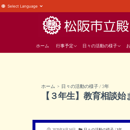
コ
ン
テ
ン
年間の行事予定
1年
ツ
ホーム
行事予定
日々の活動の様子
へ
直近の行事予定
2年
ス
3年
キ
ッ
部活動
プ
ホーム
>
日々の活動の様子
/
3年
生徒会
【３年生】教育相談始
公
カ
2025年6月16日
日々の活動の様子
/
3年