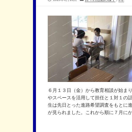
開
テ
日
ゴ
リ
ー
６月１３日（金）から教育相談が始ま
やスペースを活用して担任と１対１の話
生は先日とった進路希望調査をもとに
が見られました。これから順に７月に