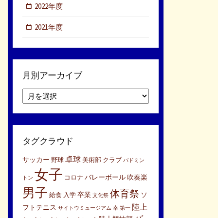
2022年度
2021年度
月別アーカイブ
月
別
ア
ー
カ
タグクラウド
イ
ブ
卓球
サッカー
野球
美術部
クラブ
バドミン
女子
バレーボール
吹奏楽
コロナ
トン
男子
体育祭
卒業
ソ
給食
入学
文化祭
陸上
フトテニス
サイトウミュージアム
幸
第一