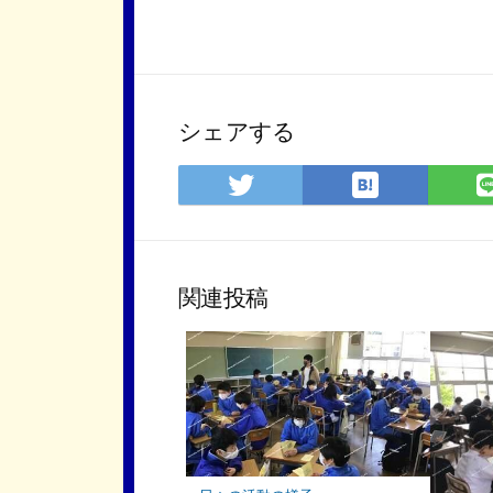
シェアする
は
Twitter
て
で
な
シ
ブ
ェ
ッ
ア
関連投稿
ク
マ
ー
ク
に
保
存