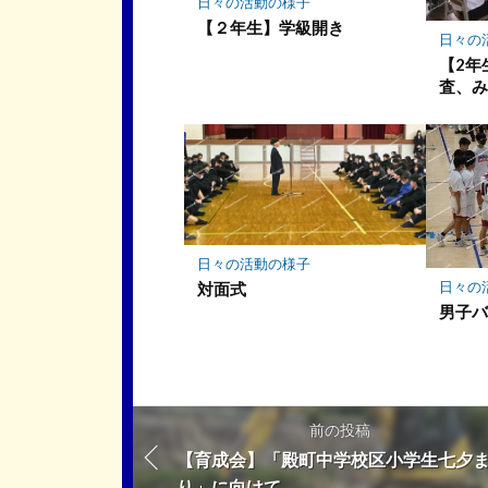
日々の活動の様子
【２年生】学級開き
日々の
【2年
査、
日々の活動の様子
日々の
対面式
男子
前の投稿
【育成会】「殿町中学校区小学生七夕
り」に向けて