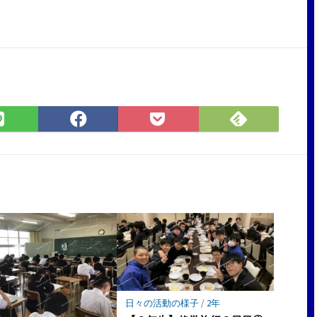
Feedly
LINE
Facebook
Pocket
で
で
で
に
購
シ
シ
保
読
ェ
ェ
存
ア
ア
日々の活動の様子
/
2年