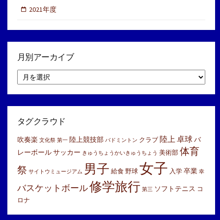
2021年度
月別アーカイブ
月
別
ア
ー
カ
イ
タグクラウド
ブ
陸上
卓球
吹奏楽
陸上競技部
バ
クラブ
文化祭
第一
バドミントン
体育
レーボール
サッカー
美術部
きゅうちょうかいきゅうちょう
女子
男子
祭
卒業
給食
野球
入学
サイトウミュージアム
幸
修学旅行
バスケットボール
ソフトテニス
コ
第三
ロナ