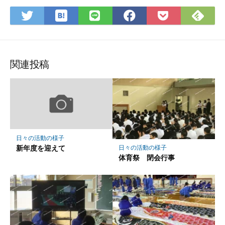
は
Fee
Twitter
LINE
Facebook
Pocket
て
で
で
で
で
に
な
購
シ
シ
シ
保
ブ
読
ェ
ェ
ェ
存
ッ
ア
ア
ア
関連投稿
ク
マ
ー
ク
に
保
日々の活動の様子
存
新年度を迎えて
日々の活動の様子
体育祭 閉会行事