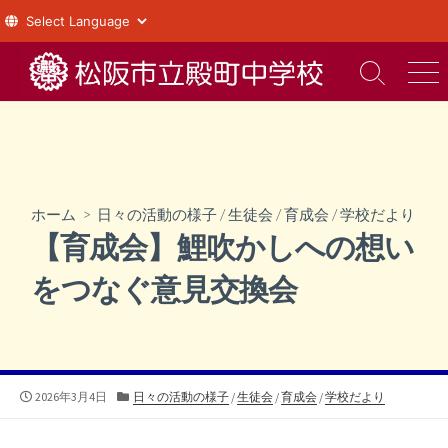
コ
ン
検
メ
索
ニ
テ
切
ュ
ン
り
ー
ツ
替
え
へ
ス
ホーム
>
日々の活動の様子
/
生徒会
/
育成会
/
学校だより
キ
【育成会】鯉吹かしへの想い
ッ
プ
をつなぐ意見交換会
公
カ
2026年3月4日
日々の活動の様子
/
生徒会
/
育成会
/
学校だより
開
テ
日
ゴ