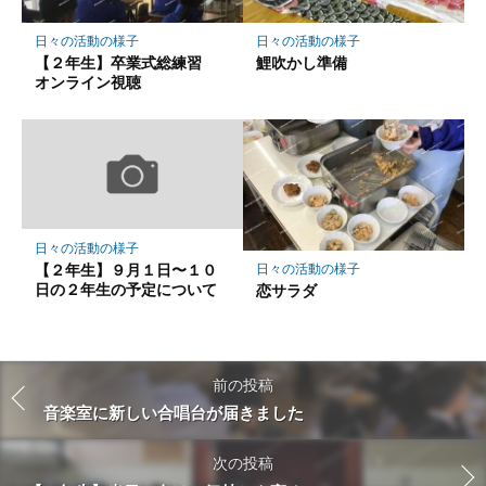
日々の活動の様子
日々の活動の様子
【２年生】卒業式総練習
鯉吹かし準備
オンライン視聴
日々の活動の様子
【２年生】９月１日〜１０
日々の活動の様子
日の２年生の予定について
恋サラダ
前の投稿
音楽室に新しい合唱台が届きました
次の投稿