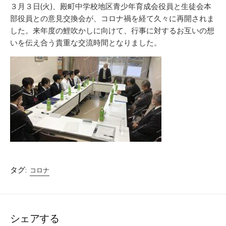
リ
３月３日(火)、殿町中学校地区青少年育成会役員と生徒会本
ー
部役員との意見交換会が、コロナ禍を経て久々に再開されま
した。来年度の鯉吹かしに向けて、行事に対するお互いの想
いを伝え合う貴重な交流時間となりました。
タグ:
コロナ
シェアする