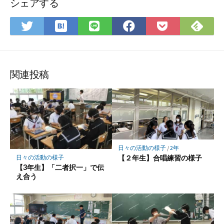
シェアする
は
Fee
Twitter
LINE
Facebook
Pocket
て
で
で
で
で
に
な
購
シ
シ
シ
保
ブ
読
ェ
ェ
ェ
存
ッ
ア
ア
ア
関連投稿
ク
マ
ー
ク
に
保
日々の活動の様子
/
2年
存
【２年生】合唱練習の様子
日々の活動の様子
【3年生】「二者択一」で伝
え合う