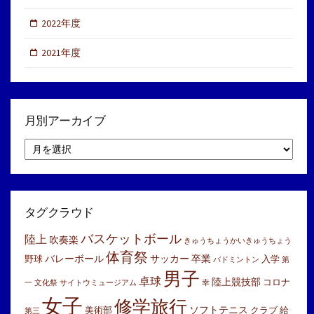
2022年度
2021年度
月別アーカイブ
月
別
ア
ー
カ
イ
タグクラウド
ブ
バスケットボール
陸上
吹奏楽
きゅうちょうかいきゅうちょう
体育祭
バレーボール
サッカー
卒業
野球
入学
バドミントン
第
男子
卓球
陸上競技部
コロナ
一
文化祭
サイトウミュージアム
幸
女子
修学旅行
ソフトテニス
美術部
クラブ
給
第三