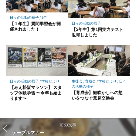
日々の活動の様子
/
1年
【１年生】質問学習会が開
日々の活動の様子
催されました！
【3年生】第1回実力テスト
返却しました
日々の活動の様子
/
学校だより
生徒会
/
育成会
/
学校だより
/
日々
の活動の様子
【みえ松阪マラソン】 スタ
【育成会】鯉吹かしへの想
ッフ体験学習 〜今年も始ま
いをつなぐ意見交換会
ります〜
前の投稿
テーブルマナー