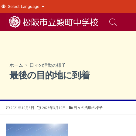
コ
ン
検
メ
索
ニ
テ
切
ュ
ン
り
ー
ツ
替
え
へ
ス
ホーム
>
日々の活動の様子
キ
最後の目的地に到着
ッ
プ
公
最
カ
2021年10月3日
2023年3月19日
日々の活動の様子
開
終
テ
日
更
ゴ
新
リ
日
ー